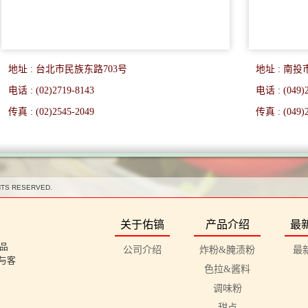
地址 : 台北市民族东路703号
地址 : 南
电话 : (02)2719-8143
电话 : (049)
传真 : (02)2545-2049
传真 : (049)
HTS RESERVED.
关于佑镐
产品介绍
最
品
公司介绍
炸粉&腌渍粉
最
与客
色拉&酱料
调味粉
甜点