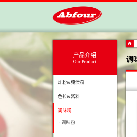
产品介绍
调
Our Product
炸粉&腌渍粉
色拉&酱料
调味粉
- 调味粉