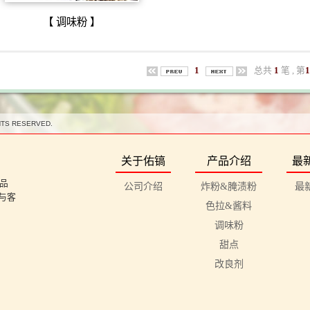
【 调味粉 】
1
总共
1
笔 , 第
HTS RESERVED.
关于佑镐
产品介绍
最
品
公司介绍
炸粉&腌渍粉
最
与客
色拉&酱料
调味粉
甜点
改良剂