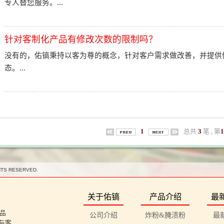
专人替您服务。...
针对客制化产品有修改次数的限制吗？
没有的，佑镐秉持以客为尊的概念，针对客户需求做改善，并提供
态。...
1
总共
3
笔 , 第
HTS RESERVED.
关于佑镐
产品介绍
最
品
公司介绍
炸粉&腌渍粉
最
与客