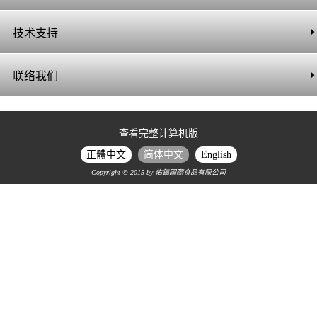
- 炸粉
最新消息
技术支持
- 腌渍粉
相关问题
联络我们
色拉&酱料
联络信息
查看完整计算机版
- 耐冻烤色拉
正體中文
简体中文
English
在线咨询
Copyright © 2015 by 佑鎬國際食品有限公司
- 酱料
调味粉
- 调味粉
甜点